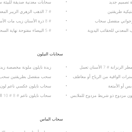
 تصميم جديد
سحابات معدنية صديقة للبيئة س
# 7 الذهب الزهري الزيبر المعدني 26 بوصة سترة الزيبر ناعمة صديقة للبيئة
أرجواني منفصل سحاب
# 8 ذرة الأسنان زيب مات الأسود طريقتين مفتوحة نهاية زيب للملابس
# 5 البيضاء مفتوحة نهاية السحب الأسنان الفضية / الأسنان الذهبية حقيبة اليد السحب
سحابات النيلون
سحاب TPU مفتوحة نهاية الزنزانة النيكل الحرة معطف المطر الزنزانة # 7 الأسنان تعمل
زبدة نايلون ملونة مخصصة زبدة
T مع نهاية مفتوحة للسترات الواقية من الرياح أو معاطف
سحب منفصل بطريقتين سحب ثق
سحاب نايلون عكسي ناعم لون 
سحاب نايلون ناعم # 8 # 10 السحاب المفتوح للثياب
سحاب الماس