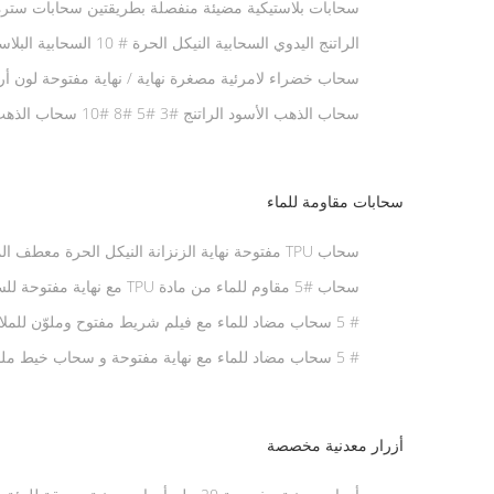
سحابات بلاستيكية مضيئة منفصلة بطريقتين سحابات سترة
الراتنج اليدوي السحابية النيكل الحرة # 10 السحابية البلاستيكية طريقتين
سحاب خضراء لامرئية مصغرة نهاية / نهاية مفتوحة لون 
سحاب الذهب الأسود الراتنج #3 #5 #8 #10 سحاب الذهب المعدني للحقائب اليدوية
سحابات مقاومة للماء
بسلاسة
سحاب #5 مقاوم للماء من مادة PU
المطر
# 5 سحاب مضاد للماء مع فيلم شريط مفتوح وملوّن للملابس أو الأمتعة
# 5 سحاب مضاد للماء مع نهاية مفتوحة و سحاب خيط ملون مزدوج ذو شريط مزدوج للملابس
أزرار معدنية مخصصة