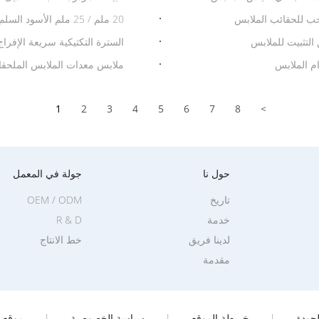
الظهر
حب للحقائب الملابس
20 ملم / 25 ملم الأسود السلم البلاستيكية قفل حزمة الحزام ضبط لعدات الشبكة
لتثبيت للملابس
السترة التكتيكية سريعة الإفراج
م الملابس
ملابس معدات الملابس الملحقات حلقة D مزدوجة مقفل قابل للتعديل لل
1
2
3
4
5
6
7
8
>
حول نا
جولة في المعمل
تاريخ
OEM / ODM
خدمة
R & D
لدينا فريق
خط الانتاج
مقدمة
جودة
|
خريطة الموقع
|
سياسة الخصوصية
|
موقع ا