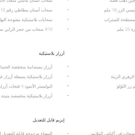
سحاب أسنان ماسي متعدد الاست
لزر 18 ملم
سحاب أسنان مطاطي رقم 10 مع ذيل ماسي صغير ومنزلق راتنج للملابس
سحابات بلاستيكية مفتوحة النه
لم
#10 سحاب من حجر الراين مصقول مفتوح النهاية من البلاستيك بسحاب ماسي للملابس
أزرار بلاستيكية
أزرار مستدامة منخفضة الحساسي
أزرار بلاستيكية بسيطة أزرار غ
البوليستر الأسود 4 فتحات أزرار 21mm / 25mm الأزرار الزخرفية للحرف
أزرار بلاستيكية مخصصة متينة 
إبزيم قابل للتعديل
انسحاب في أكياس الملابس
البيضاء مزدوجة قابلة للتعديل ا