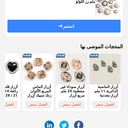
ملم زر اللؤلؤ
استمر
المنتجات الموصى بها
أزرار الماسية
أزرار سوداء غير
أزرار الماس
أزرار قلب بل
الدائرية 11 ملم
منتظمة 20 ملم
المربع الألوان
أزرار معدنية
مربع أزرار
زنك سبيك أزرار
21 / 28 م
مخصصة
مصنوعة يدويا مع
مجوفة للمرأة
أزرار بلورية
للقمصان
حفر مربع
المعاطف
سوداء
افضل سعر
افضل سعر
افضل سعر
افضل سع