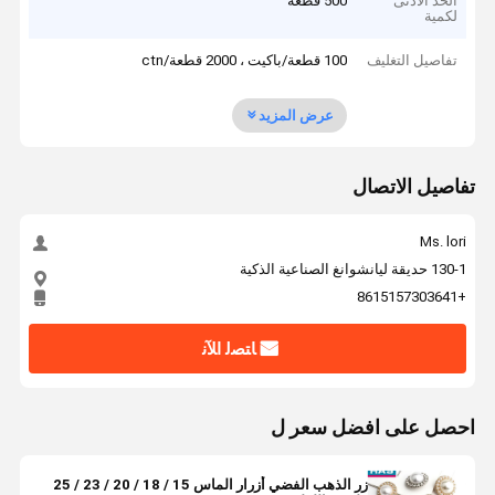
الحد الأدنى
500 قطعة
لكمية
تفاصيل التغليف
100 قطعة/باكيت ، 2000 قطعة/ctn
عرض المزيد
تفاصيل الاتصال
Ms. lori
130-1 حديقة ليانشوانغ الصناعية الذكية
+8615157303641
ﺎﺘﺼﻟ ﺍﻶﻧ
احصل على افضل سعر ل
زر الذهب الفضي أزرار الماس 15 / 18 / 20 / 23 / 25