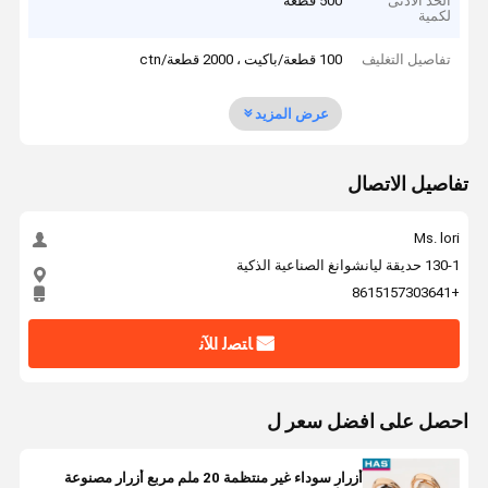
الحد الأدنى
500 قطعة
لكمية
تفاصيل التغليف
100 قطعة/باكيت ، 2000 قطعة/ctn
عرض المزيد
تفاصيل الاتصال
Ms. lori
130-1 حديقة ليانشوانغ الصناعية الذكية
+8615157303641
ﺎﺘﺼﻟ ﺍﻶﻧ
احصل على افضل سعر ل
أزرار سوداء غير منتظمة 20 ملم مربع أزرار مصنوعة