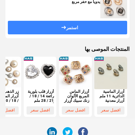
يدويا مع حفر مربع
استمر
المنتجات الموصى بها
أزرار الماسية
أزرار الماس
أزرار قلب بلورية
زر الذهب ا
الدائرية 11 ملم
المربع الألوان
رائعة 14 / 18 /
أزرار معدنية
زنك سبيك أزرار
21 / 28 ملم
مخصصة
مجوفة للمرأة
أزرار بلورية
25 ملم زر اللؤلؤ
للقمصان
المعاطف
سوداء
افضل سعر
افضل سعر
افضل سعر
افضل سع