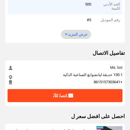
الحد الأدنى
500
لكمية
رقم الموديل
#5
عرض المزيد
تفاصيل الاتصال
Ms. lori
130-1 حديقة ليانشوانغ الصناعية الذكية
+8615157303641
ﺎﺘﺼﻟ ﺍﻶﻧ
احصل على افضل سعر ل