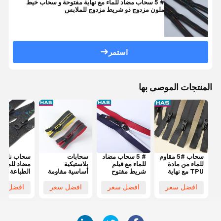
# 5 سحاب مضاد للماء مع نهاية مفتوحة و سحاب خيط
ملون مزدوج ذو شريط مزدوج للملابس
استمر
المنتجات الموصى بها
سحاب #5 مقاوم
# 5 سحاب مضاد
سحابات
سحاب نايلو
للماء من مادة
للماء مع فيلم
بلاستيكية
مضاد للماء 
TPU مع نهاية
شريط مفتوح
أساسية مقاومة
الطباعة المل
مفتوحة للسترات
وملوّن للملابس
للماء 5 بسحابات
متعددة العم
الواقية من الرياح
أو الأمتعة
بلاستيكية مع
والذيل المغ
افضل سعر
افضل سعر
افضل سعر
افضل سع
أو معاطف المطر
سحّاب معدني
وأسنان مثلثة
لاصقة