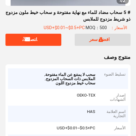
2
4
/
# 5 سحاب مضاد للماء مع نهاية مفتوحة و سحاب خيط ملون مزدوج
ذو شريط مزدوج للملابس
الأسعار：USD+$0.01~$0.5+PC
MOQ：500
افضل سعر
ﺎﺘﺼﻟ ﺍﻶﻧ
منتوج وصف
تسليط الضوء
,
سحب لا يمتنع عن الماء مفتوحة
,
الملابس ذات السحاب المزدوج
سحاب خيط مزدوج اللون
إصدار
OEKO-TEX
الشهادات
اسم العلامة
HAS
التجارية
الأسعار
USD+$0.01~$0.5+PC