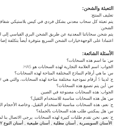
التعبئة والشحن:
تغليف المنتج:
يتم تعبئة كل سحاب معدني بشكل فردي في كيس بلاستيكي شفاف لحم
الشحن:
اعتمادا على الوجهةخيارات الشحن السريع متوفرة أيضاً بتكلفة إضاف
الأسئلة الشائعة:
س: ما اسم هذه السحابات؟
الجواب: اسم العلامة التجارية لهذه السحابات هو HAS.
س: ما هي أرقام النماذج المختلفة المتاحة لهذه السحابات؟
ج: لدينا 5 أرقام نموذجية مختلفة متاحة لهذه السحابات، والتي هي # 3، # 5، # 7، # 8، # 10
س: أين يتم تصنيع هذه السحابات؟
الجواب: هذه السحابات مصنوعة في الصين.
س: هل هذه السحابات مناسبة للاستخدام الثقيل؟
ج: نعم، هذه السحابات مناسبة للاستخدام الثقيل، وخاصة الأحجام الكب
س: هل يمكنني طلب هذه السحابات بالجملة؟
ج: نعم، نحن نقدم طلبات كبيرة لهذه السحابات. يرجى الاتصال بنا ل
الأسنان السويسرية
,
أسنان مطلية
,
أسنان طبيعية
,
أسنان النوع Y