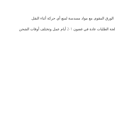
رق المقوى مع مواد مسدسة لمنع أي حركة أثناء النقل.
يتم شحن سحاباتنا المعدنية عن طريق الشحن البري القياسي إلى الولايات المتحدة القارية يتم حساب الشحن بناءً على وزن الطلبة والوجهة.يتم معالجة الطلبات عادة في غضون 1-2 أيام عمل وتختلف أوقات الشحن