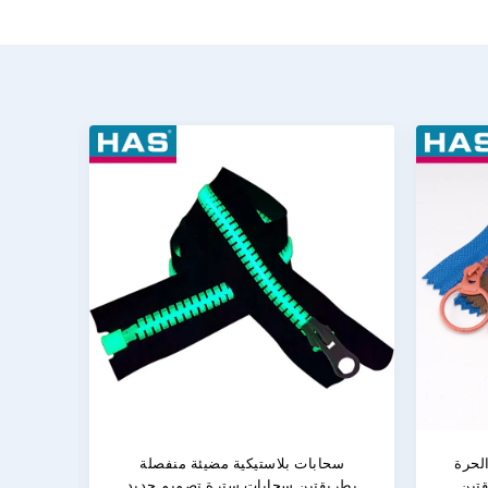
سحابات بلاستيكية صديقة للبيئة # 5
# 5 سحب الملف المعدني سحب فضي
سحابا
س
لامع للحقائب والملابس
ذات ا