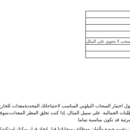
 سحب لا يحتوي على النيكل
 اختيار السحاب النيلوني المناسب لاحتياجاتك المحددةمعدات للخارج 
تطلبات الجمالية. على سبيل المثال، إذا كنت تخلق المطر المعدات،سوف
لمرئية قد تكون مناسبة تماما.
بتقييم جودة وألوان ووظائف سحاباتنا قبل اتخاذ قرار.يمكنك استكش