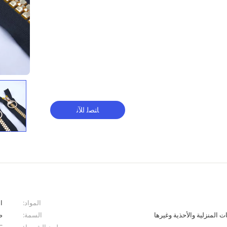
ﺎﺘﺼﻟ ﺍﻶﻧ
المواد:
ا
 المنزلية والأحذية وغيرها
السمة:
ص