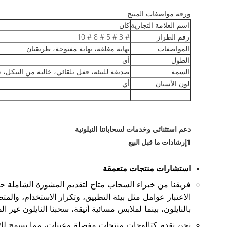
ورقة مواصفات المنتج
اسم العلامة التجارية
كان
رقم الطراز
# 3 # 5 # 8 # 10
المواصفات
نهاية مغلقة، نهاية مفتوحة، طريقتان
الطول
أي
السمة
صديقة للبيئة، قفل تلقائي، خالية من النيكل،
لون الأسنان
أي
دعم استثنائي وخدمات لسحاباتنا النيلونية
1إرشادات ما قبل البيع
استشارات منتجات متعمقة
فريقنا من خبراء السحاب متاح لتقديم المشورة الشاملة حول
الاعتبار عوامل مثل بيئة التطبيق، وتكرار الاستخدام، والم
بالنايلون، بينما لملابس مسائية أنيقة، سحبنا النايلون غير ا
نحن نقدم كتالوجات منتجات مفصلة وعينات، مما يسمح لك 