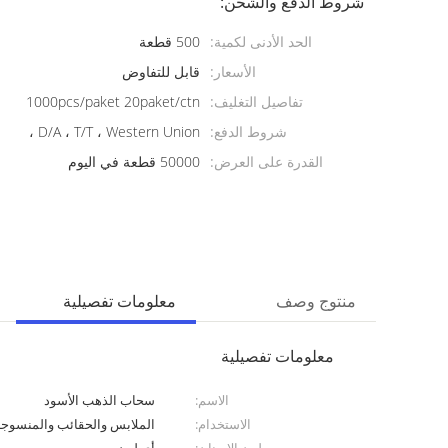
شروط الدفع والشحن:
الحد الأدنى لكمية:
500 قطعة
الأسعار:
قابل للتفاوض
تفاصيل التغليف:
1000pcs/paket 20paket/ctn
شروط الدفع:
D/A ، T/T ، Western Union ،
القدرة على العرض:
50000 قطعة في اليوم
منتوج وصف
معلومات تفصيلية
معلومات تفصيلية
الاسم:
سحاب الذهب الأسود
الاستخدام:
الملابس والحقائب والمنسوجات