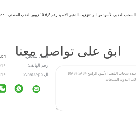
السحب الذهبي الأسود من الراتنج,زيب الذهبي الأسود رقم 8,# 10 زيبور الذهب المعدني
per
ابق على تواصل معنا
اتصل شخص:
Lori
رقم الهاتف:
+8615157303641
ال WhatsApp:
+8615157303641