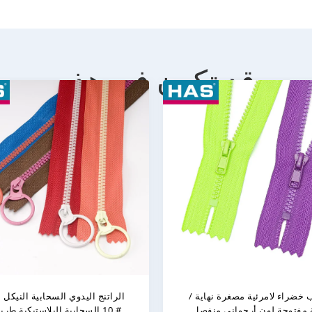
قد تكون في هذه
5# السحابات البلاستيكية الذرة
سنان المفتوحة نهاية معطف
سحابات ملونة ناعمة للملاب