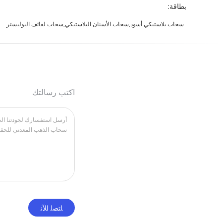
بطاقة:
سحاب بلاستيكي أسود,سحاب الأسنان البلاستيكي,سحاب لفائف البوليستر
اكتب رسالتك