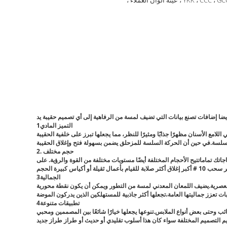
YKK ، CCC ، G ، عينة ألوان العملاء ،
1التميز المادي
2. حجم مختلف
تناسب مع احتياجاتك تماماتتيح الأحجام المختلفة أيضًا مستويات مختلفة من القوة والرؤية. على
3الجمالية
عية العصرية.يضيف اللمعان المعدني لمسة من التطور ويمكن أن يكون نقطة محورية
4تطبيقات متنوعة
ملابس.تنوعها يجعلها خيارًا شائعًا بين المصممين ومحبي DIY على حد سواءيمكن دمجها في
م التصميم المختلفة سواء كان هذا أسلوب تقليدي أو حديث أو طراز طراز جديد