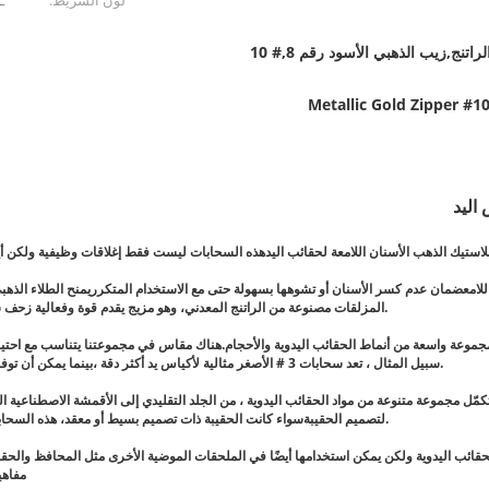
لون الشريط:
CC
السحب الذهبي الأسود من الراتنج,زيب الذهبي الأسود رقم 8,# 10
#10 Metallic Gold Zippe
المزلقات مصنوعة من الراتنج المعدني، وهو مزيج يقدم قوة وفعالية زحف سلسة.في حين أن الحركة السلسة للمزحلق يضمن بسهولة فتح وإغلاق الحقيبة.
 8 #، و 10 #، هذه السحابات مناسبة لمجموعة واسعة من أنماط الحقائب اليدوية والأحجام.هناك مقاس في مجموعتنا ي
سبيل المثال ، تعد سحابات 3 # الأصغر مثالية لأكياس يد أكثر دقة ،بينما يمكن أن توفر سحب 10 # أكبر إغلاق أكثر صلابة للقيام بأعمال ثقيلة أو أكياس كبيرة الحجم.
أن تكمّل مجموعة متنوعة من مواد الحقائب اليدوية ، من الجلد التقليدي إلى الأقمشة الاصطنا
لتصميم الحقيبةسواء كانت الحقيبة ذات تصميم بسيط أو معقد، هذه السحابات تعزز جماليتها العامة،تجعلها أكثر جاذبية للمستهلكين الذين يدركون الموضة.
يدوية ولكن يمكن استخدامها أيضًا في الملحقات الموضية الأخرى مثل المحافظ والحقائب وحتى بعض أنواع ال
مفاهي