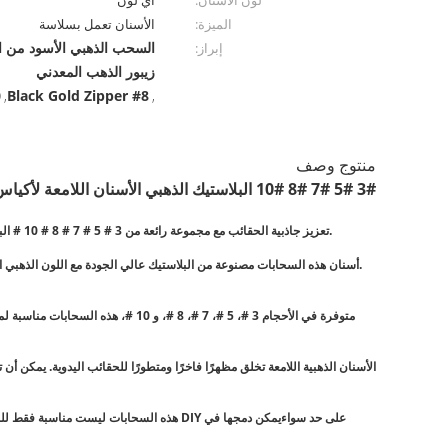
لون الاسنان:
أي لون
الميزة:
الأسنان تعمل بسلاسة
إبراز:
زيبور الذهب المعدني
r
Black Gold Zipper #8
,
,
منتوج وصف
3# 5# 7# 8# 10# البلاستيك الذهبي الأسنان اللامعة لأكياس اليد
تعزيز جاذبية الحقائب مع مجموعة رائعة من 3 # 5 # 7 # 8 # 10 # البلاستيك الذهب الأسنان اللامعة لحقائب اليدهذه السحابات ليست فقط إغلاقات وظيفية ولكن أيضا إضافات تصنع بيانات التي تضيف لمسة من الرفاهية إلى أي تصميم حقيبة يد.
أسنان هذه السحابات مصنوعة من البلاستيك عالي الجودة مع اللون الذهبي اللامعضمان عدم كسر الأسنان أو تشوهها بسهولة حتى مع الاستخدام المتكرريمنح الطلاء الذهبي اللامع الأسنان مظهرًا جذابًا ومثيرًا للنظر، مما يجعلها تبرز على خلفية الحقيبة.
متوفرة في الأحجام 3 #، 5 #، 7 #،
الأسنان الذهبية اللامعة تخلق مظهرًا فاخرًا ومتطورًا للحقائب اليدوية. يمكن 
هذه السحابات ليست مناسبة فقط للحقائب ال