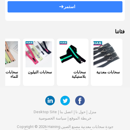
استمر
إبزيم قابل للتعديل
مغلق معدني
فئاتنا
سحابات معدنية
سحابات
سحابات النيلون
سحابات مقا
بلاستيكية
للماء
منزل
حول نا
اتصل بنا
Desktop Site
خريطة الموقع
سياسة الخصوصية
جودة
سحابات معدنية
مصنع الصين.Copyright © 2026 Haining