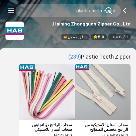
Haining Zhongguan Zipper Co., Ltd.
31
5.0
يدقّق ممون
YEARS
(239)
Plastic Teeth Zipper
سحاب أسنان بلاستيكية من
سحاب الراتنج ذو اتجاهين
الراتنج مخصص للصفائح
سحاب أسنان بلاستيكي
المستطيلة للمعدات أو
مخصص
500 قطعة
MOQ:
500
MOQ: