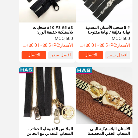
# 5 سحب الأسنان المعدنية
#3 #5 #8 #10 سحابات
نهاية مغلقة / نهاية مفتوحة
بلاستيكية خفيفة الوزن
سحب الأسنان الفضية
بسحابين متينين
MOQ:
500
MOQ:
500
الأسعار:
USD+$0.01~$0.5+PC
الأسعار:
USD+$0.01~$0.5+PC
افضل سعر
الاتصال
افضل سعر
الاتصال
منزل
المنتجات
عرض الواقع
حول بنا
الافتراضي
الأسنان البلاستيكية البني
الملابس الذهبية أو الحقائب
السحاب الخفي المخصصة
السحاب المعدني مع النحاس