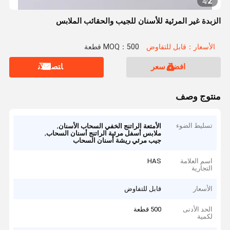
2
4
/
الزبدة غير المرئية للأسنان للجيب والحقائب الملابس
الأسعار：قابل للتفاوض
MOQ：500 قطعة
افضل سعر
ﺎﺘﺼﻟ ﺍﻶﻧ
منتوج وصف
تسليط الضوء
,
الأمتعة الراتنج الخفي السحاب الأسنان
,
ملابس أسفل مرئية الراتنج أسنان السحاب
جيب مرئي ريشة أسنان السحاب
اسم العلامة
HAS
التجارية
الأسعار
قابل للتفاوض
الحد الأدنى
500 قطعة
لكمية