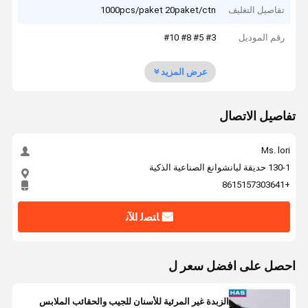
تفاصيل التغليف
1000pcs/paket 20paket/ctn
رقم الموديل
#3 #5 #8 #10
عرض المزيد
تفاصيل الاتصال
Ms. lori
130-1 حديقة ليانشوانغ الصناعية الذكية
+8615157303641
ﺎﺘﺼﻟ ﺍﻶﻧ
احصل على افضل سعر ل
الزبدة غير المرئية للأسنان للجيب والحقائب الملابس