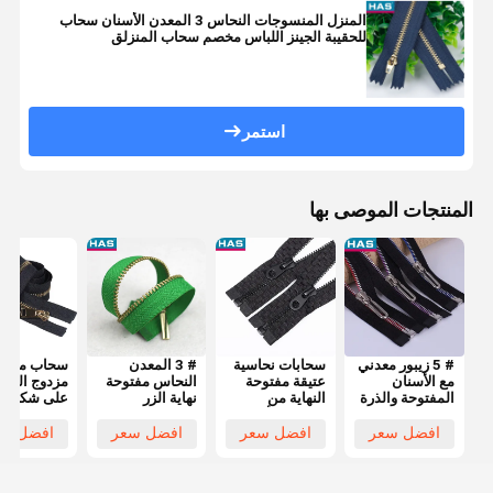
المنزل المنسوجات النحاس 3 المعدن الأسنان سحاب
للحقيبة الجينز اللباس مخصم سحاب المنزلق
استمر
المنتجات الموصى بها
# 5 زيبور معدني
سحابات نحاسية
# 3 المعدن
سحاب معدن
مع الأسنان
عتيقة مفتوحة
النحاس مفتوحة
مزدوج الرأ
المفتوحة والذرة
النهاية من
نهاية الزر
على شكل 
الملمعة
المعدن الأسود
المعدنية
Y للملابس
والسحب على
للملابس أو
المخصصة
والأ
افضل سعر
افضل سعر
افضل سعر
افضل سع
شكل U للكيس
الأمتعة
للسترات أو
وأنيق
الحقائب