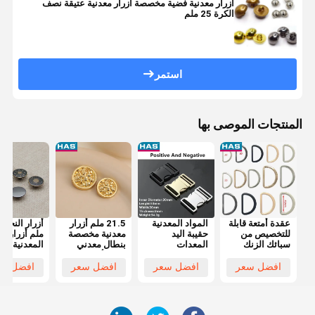
أزرار معدنية فضية مخصصة أزرار معدنية عتيقة نصف
الكرة 25 ملم
استمر
المنتجات الموصى بها
عقدة أمتعة قابلة
المواد المعدنية
21.5 ملم أزرار
للتخصيص من
حقيبة اليد
معدنية مخصصة
ملم أزرار الز
سبائك الزنك
المعدات
بنطال معدني
المعدنية
لملحقات ملابس
الملحقات الحزام
ذهبي أزرار يمكن
المستديرة
شعارية مخصصة
السريع الإفراج
غسلها
مخصصة
افضل سعر
افضل سعر
افضل سعر
افضل سع
عن الأقواس
للحقيبة