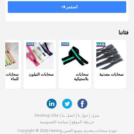
استمر
إبزيم قابل للتعديل
مغلق معدني
فئاتنا
سحابات معدنية
سحابات
سحابات النيلون
سحابات مقا
بلاستيكية
للماء
منزل
حول نا
اتصل بنا
Desktop Site
خريطة الموقع
سياسة الخصوصية
جودة
سحابات معدنية
مصنع الصين.Copyright © 2026 Haining