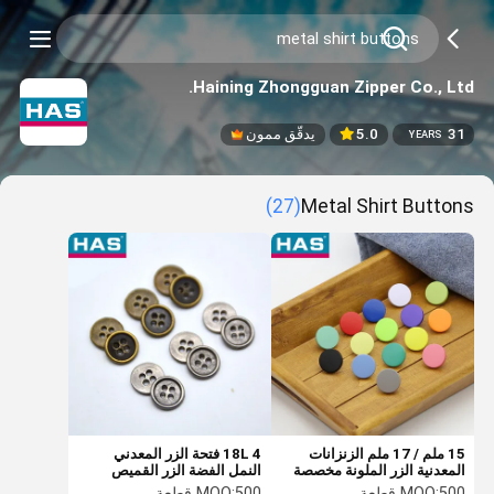
Haining Zhongguan Zipper Co., Ltd.
31
5.0
يدقّق ممون
YEARS
(27)
Metal Shirt Buttons
15 ملم / 17 ملم الزنزانات
18L 4 فتحة الزر المعدني
المعدنية الزر الملونة مخصصة
النمل الفضة الزر القميص
الزرارات لزياء الجينز
المعدني مستديرة رقيقة
500 قطعة
MOQ:
500 قطعة
MOQ: