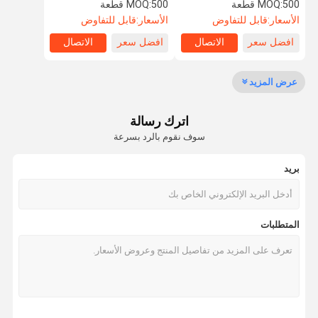
500 قطعة
MOQ:
500 قطعة
MOQ:
الأسعار:
قابل للتفاوض
الأسعار:
قابل للتفاوض
افضل سعر
الاتصال
افضل سعر
الاتصال
جولة في
ضبط الجودة
اتصل بنا
طلب اقتباس
المعمل
عرض المزيد
سحابات معدنية
اترك رسالة
سحابات بلاستيكية
سوف نقوم بالرد بسرعة
سحابات النيلون
بريد
سحابات مقاومة للماء
سحاب الماس
المتطلبات
أزرار معدنية مخصصة
أزرار بلاستيكية
أزرار الماس