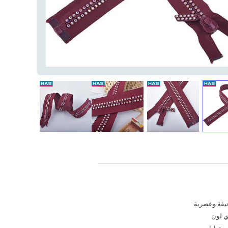
نيقة وعصرية
ي لون