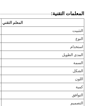
المعلمات التقنية:
المعلم التقني
التثبيت
س
النوع
س
ا
استخدام
المدى الطويل
ط
السمة
ل
الشكل
م
اللون
أ
كمية
ت
التوافق
م
التصميم
ن