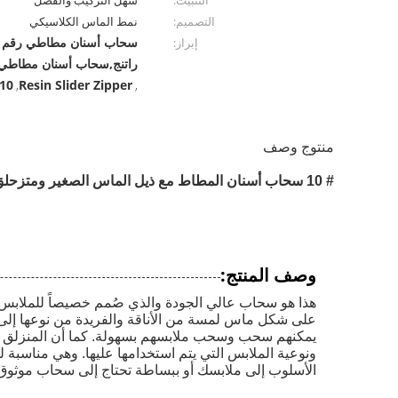
التثبيت:
سهل التركيب والفصل
التصميم:
نمط الماس الكلاسيكي
إبراز:
راتنج,سحاب أسنان مطاطي ر
r Teeth Zipper
Resin Slider Zipper
,
,
منتوج وصف
# 10 سحاب أسنان المطاط مع ذيل الماس الصغير ومتزحلق الراتنج للملابس
وصف المنتج:
هذا هو سحاب عالي الجودة والذي صُمم خصيصاً للملابس.
على شكل ماس لمسة من الأناقة والفريدة من نوعها إلى ا
يمكنهم سحب وسحب ملابسهم بسهولة. كما أن المنزلق مقا
ونوعية الملابس التي يتم استخدامها عليها. وهي مناسب
الأسلوب إلى ملابسك أو ببساطة تحتاج إلى سحاب موثوق ب