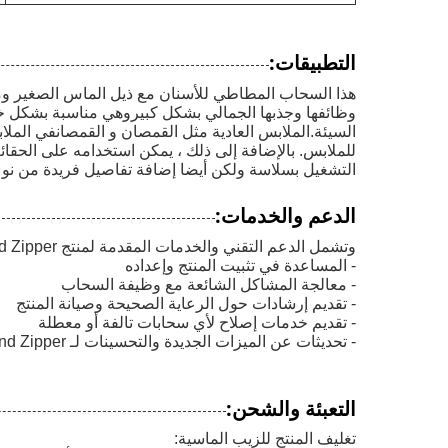
التطبيقات:
هذا السحاب المطاطي للأسنان مع ذيل الماس الصغير وم
وظائفها وجذبها الجمالي بشكل كبيروهي مناسبة بشكل خا
السيئة.الملابس العادية مثل القمصان و القمصانفي الملابس 
للملابس. بالإضافة إلى ذلك ، يمكن استخدامه على الحقا
التشغيل بسلاسة ولكن أيضا إضافة تفاصيل فريدة من نوع
الدعم والخدمات:
وتشمل الدعم التقني والخدمات المقدمة لمنتج Diamond Zipper:
- المساعدة في تثبيت المنتج وإعداده
- معالجة المشاكل الشائعة مع وظيفة السحاب
- تقديم إرشادات حول الرعاية الصحيحة وصيانة المنتج
- تقديم خدمات إصلاح لأي سحابات تالفة أو معطلة
- تحديثات عن الميزات الجديدة والتحسينات لـ Diamond Zipper
التعبئة والشحن:
تغليف المنتج للزيب الماسية: