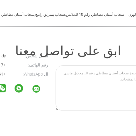
سحاب أسنان مطاطي رقم 10 للملابس,سحاب بمنزلق راتنج,سحاب أسنان مطاطي رقم 10
ابق على تواصل معنا
اتصل شخص:
Andy
رقم الهاتف:
+8619503828217
ال WhatsApp:
+8615157303641