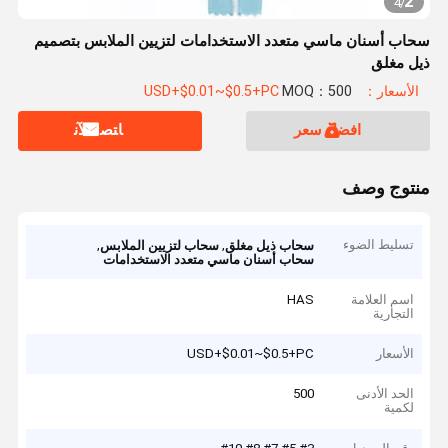
2
4
/
سحاب أسنان ماسي متعدد الاستخدامات لتزيين الملابس بتصميم
ذيل مغلق
الأسعار：USD+$0.01~$0.5+PC
MOQ：500
افضل سعر
ﺎﺘﺼﻟ ﺍﻶﻧ
منتوج وصف
تسليط الضوء
,
,
سحاب ذيل مغلق
سحاب لتزيين الملابس
سحاب أسنان ماسي متعدد الاستخدامات
اسم العلامة
HAS
التجارية
الأسعار
USD+$0.01~$0.5+PC
الحد الأدنى
500
لكمية