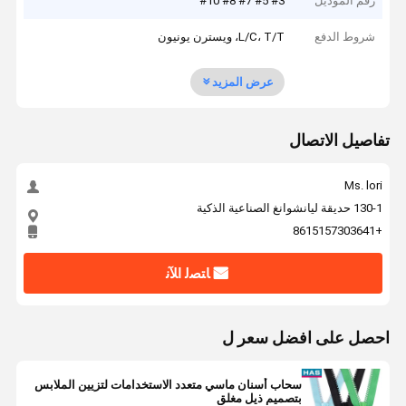
رقم الموديل
#3 #5 #7 #8 #10
شروط الدفع
L/C، T/T، ويسترن يونيون
عرض المزيد
تفاصيل الاتصال
Ms. lori
130-1 حديقة ليانشوانغ الصناعية الذكية
+8615157303641
ﺎﺘﺼﻟ ﺍﻶﻧ
احصل على افضل سعر ل
سحاب أسنان ماسي متعدد الاستخدامات لتزيين الملابس
بتصميم ذيل مغلق