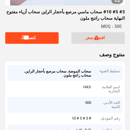
2
4
/
#3 #5 #10 سحاب ماسي مرصع بأحجار الراين سحاب أزياء مفتوح
النهاية سحاب راتنج ملون
MOQ：500
افضل سعر
ﺎﺘﺼﻟ ﺍﻶﻧ
منتوج وصف
تسليط الضوء
,
,
سحاب الموضة
سحاب مرصع بأحجار الراين
سحاب راتنج ملون
اسم العلامة
HAS
التجارية
الحد الأدنى
500
لكمية
رقم الموديل
# 3 # 5 # 10