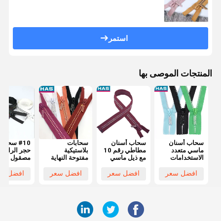
استمر
المنتجات الموصى بها
سحاب أسنان
سحاب أسنان
سحابات
#10 سحا
ماسي متعدد
مطاطي رقم 10
بلاستيكية
حجر الراين
الاستخدامات
مع ذيل ماسي
مفتوحة النهاية
مصقول مفت
لتزيين الملابس
صغير ومنزلق
مخصصة ملونة
النهاية من
بتصميم ذيل
راتنج للملابس
بالماس/أحجار
البلاستيك
افضل سعر
افضل سعر
افضل سعر
افضل سع
مغلق
الراين
بسحاب ماس
للملابس