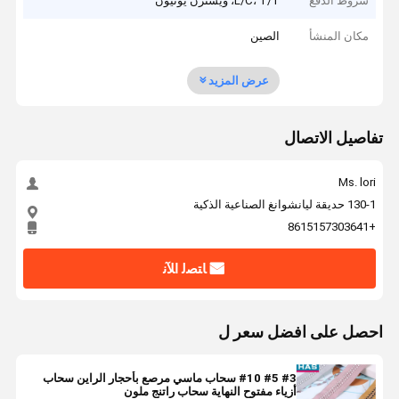
شروط الدفع
L/C، T/T، ويسترن يونيون
مكان المنشأ
الصين
عرض المزيد
تفاصيل الاتصال
Ms. lori
130-1 حديقة ليانشوانغ الصناعية الذكية
+8615157303641
ﺎﺘﺼﻟ ﺍﻶﻧ
احصل على افضل سعر ل
#3 #5 #10 سحاب ماسي مرصع بأحجار الراين سحاب
أزياء مفتوح النهاية سحاب راتنج ملون