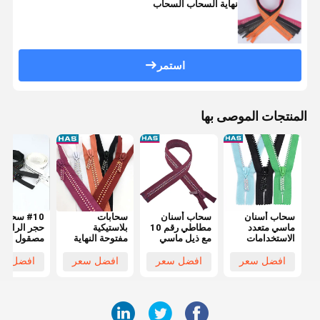
نهاية السحاب السحاب
استمر
المنتجات الموصى بها
سحاب أسنان
سحاب أسنان
سحابات
#10 سحا
ماسي متعدد
مطاطي رقم 10
بلاستيكية
حجر الراين
الاستخدامات
مع ذيل ماسي
مفتوحة النهاية
مصقول مفت
لتزيين الملابس
صغير ومنزلق
مخصصة ملونة
النهاية من
بتصميم ذيل
راتنج للملابس
بالماس/أحجار
البلاستيك
افضل سعر
افضل سعر
افضل سعر
افضل سع
مغلق
الراين
بسحاب ماس
للملابس