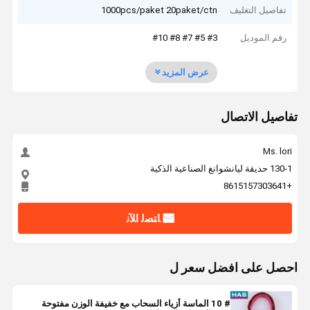
تفاصيل التغليف
1000pcs/paket 20paket/ctn
رقم الموديل
#3 #5 #7 #8 #10
عرض المزيد
تفاصيل الاتصال
Ms. lori
130-1 حديقة ليانشوانغ الصناعية الذكية
+8615157303641
ﺎﺘﺼﻟ ﺍﻶﻧ
احصل على افضل سعر ل
# 10 الماسة أزياء السحاب مع خفيفة الوزن مفتوحة