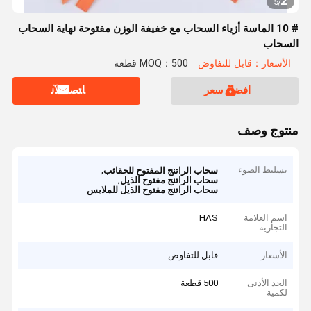
2
5
/
# 10 الماسة أزياء السحاب مع خفيفة الوزن مفتوحة نهاية السحاب
السحاب
الأسعار：قابل للتفاوض
MOQ：500 قطعة
افضل سعر
ﺎﺘﺼﻟ ﺍﻶﻧ
منتوج وصف
تسليط الضوء
,
سحاب الراتنج المفتوح للحقائب
,
سحاب الراتنج مفتوح الذيل
سحاب الراتنج مفتوح الذيل للملابس
اسم العلامة
HAS
التجارية
الأسعار
قابل للتفاوض
الحد الأدنى
500 قطعة
لكمية