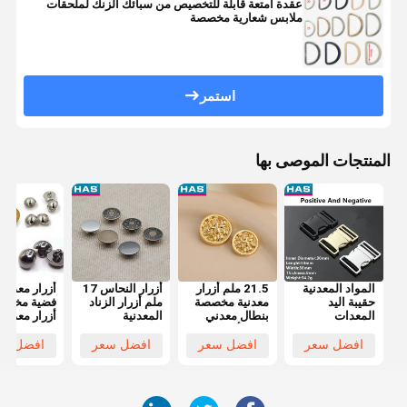
عقدة أمتعة قابلة للتخصيص من سبائك الزنك لملحقات
ملابس شعارية مخصصة
استمر
المنتجات الموصى بها
المواد المعدنية
21.5 ملم أزرار
أزرار النحاس 17
أزرار معدنية
حقيبة اليد
معدنية مخصصة
ملم أزرار الزناد
فضية مخصص
المعدات
بنطال معدني
المعدنية
أزرار معدنية
الملحقات الحزام
ذهبي أزرار يمكن
المستديرة
عتيقة نصف
السريع الإفراج
غسلها
مخصصة
الكرة 25 ملم
افضل سعر
افضل سعر
افضل سعر
افضل سع
عن الأقواس
للحقيبة