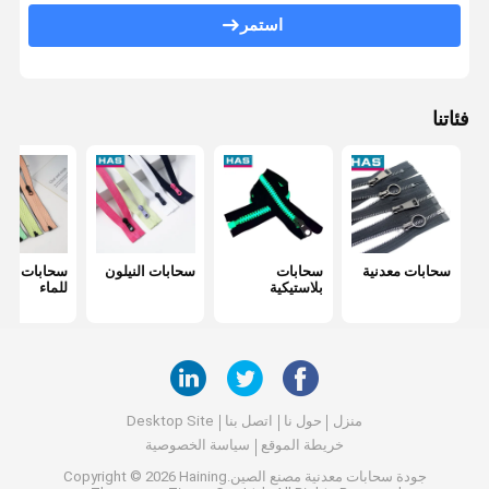
استمر
إبزيم قابل للتعديل
مغلق معدني
فئاتنا
سحابات معدنية
سحابات
سحابات النيلون
سحابات مقا
بلاستيكية
للماء
منزل
حول نا
اتصل بنا
Desktop Site
خريطة الموقع
سياسة الخصوصية
جودة
سحابات معدنية
مصنع الصين.Copyright © 2026 Haining