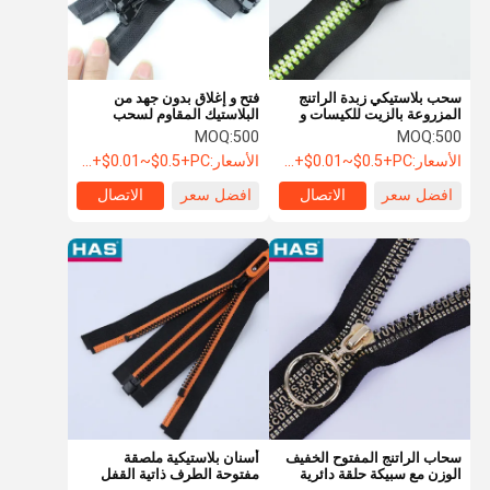
سحب بلاستيكي زبدة الراتنج
فتح و إغلاق بدون جهد من
المزروعة بالزيت للكيسات و
البلاستيك المقاوم لسحب
السراويل
السحابات النيلونية للعمل
MOQ:
500
MOQ:
500
بسلاسة
الأسعار:
USD+$0.01~$0.5+PC
الأسعار:
USD+$0.01~$0.5+PC
افضل سعر
الاتصال
افضل سعر
الاتصال
منزل
المنتجات
عرض الواقع
حول بنا
الافتراضي
سحاب الراتنج المفتوح الخفيف
أسنان بلاستيكية ملصقة
الوزن مع سبيكة حلقة دائرية
مفتوحة الطرف ذاتية القفل