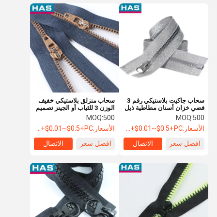
سحاب جاكيت بلاستيكي رقم 3
سحاب منزلق بلاستيكي خفيف
فضي خزان أسنان مطاطية ذيل
الوزن 3 للثياب أو الجينز تصميم
مفتوح ملابس التحكم في
نحاسي مقلد
MOQ:
500
MOQ:
500
الوصول منسوجات منزلية أمتعة
الأسعار:
USD+$0.01~$0.5+PC
الأسعار:
USD+$0.01~$0.5+PC
افضل سعر
الاتصال
افضل سعر
الاتصال