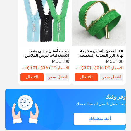
# 3 المعدن النحاس مفتوحة
سحاب أسنان ماسي متعدد
نهاية الزر المعدنية المخصصة
الاستخدامات لتزيين الملابس
للسترات أو الحقائب
بتصميم ذيل مغلق
MOQ:
500
MOQ:
500
الأسعار:
USD+$0.01~$0.5+PC
الأسعار:
USD+$0.01~$0.5+PC
افضل سعر
الاتصال
افضل سعر
الاتصال
وفر وقتك
دعنا نتصل بأفضل المنتجات معك.
أعط متطلباتك