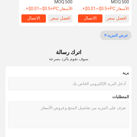
مطلية بالذهب للملابس
السحاب الراتنج مع شعار
MOQ:
500
MOQ:
500
والسراويل عينة
مخصص واللون
الأسعار:
USD+$0.01~$0.5+PC
الأسعار:
USD+$0.01~$0.5+PC
افضل سعر
الاتصال
افضل سعر
الاتصال
جولة في
ضبط الجودة
اتصل بنا
طلب اقتباس
المعمل
عرض المزيد
سحابات معدنية
اترك رسالة
سحابات بلاستيكية
سوف نقوم بالرد بسرعة
سحابات النيلون
بريد
سحابات مقاومة للماء
سحاب الماس
المتطلبات
أزرار معدنية مخصصة
أزرار بلاستيكية
أزرار الماس