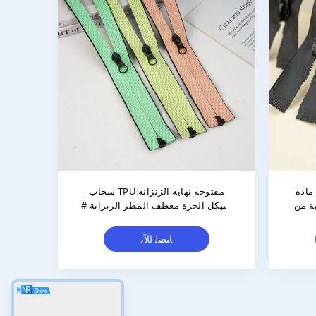
باعة
سحابات بلاستيكية أساسية مقاومة
يل
للماء 5 بسحابات بلاستيكية مع سحّاب
مفتوح
معدني وأسنان مثلثة لاصقة
ﺎﺘﺼﻟ ﺍﻶﻧ