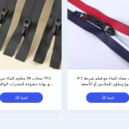
ترات يجب أن يكون لها سحب
سحاب نايلون مضاد للماء مع الط
م للماء مع فتح دائمة و أسنان
الملونة متعددة العمليات والذ
الملفوفة
المغلق
ﺎﺘﺼﻟ ﺍﻶﻧ
ﺎﺘﺼﻟ ﺍﻶﻧ