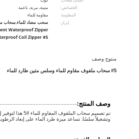
أسنان سحاب:
كوب
الخصائص:
متينة، مرنة، ناعمة
المقاومة:
مقاومة للماء
سحب مضاد للماء,سحاب مقاوم للماء,# 5 س
إبراز:
ent Waterproof Zipper
#5 Waterproof Coil Zipper
منتوج وصف
#5 سحاب ملفوف مقاوم للماء وسلس متين طارد للماء
وصف المنتج:
تم تصميم سحاب ا
وتشغيلاً سلسًا. تساعد ميزة طرد الماء على إبعاد الرطوبة،