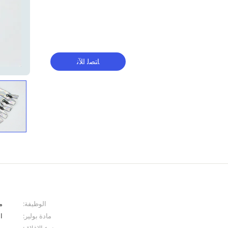
ﺎﺘﺼﻟ ﺍﻶﻧ
الوظيفة:
م
مادة بولير:
ا