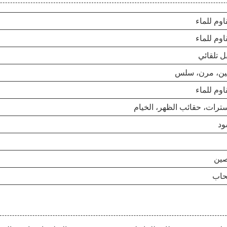
وم للماء
وم للماء
ل تلقائي
ين، مرن، سلس
وم للماء
سترات، حقائب الظهر، الخيام
ود
صين
اب