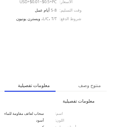
الأسعار:
USD+$0.01~$0.5+PC
وقت التسليم:
5-8 أيام عمل
شروط الدفع:
L/C، T/T، ويسترن يونيون
منتوج وصف
معلومات تفصيلية
معلومات تفصيلية
اسم:
سحاب لفائف مقاومة للماء
اللون:
أسود