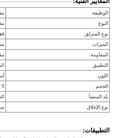
المعايير الفنية:
الوظيفة
مقا
النوع
مقا
نوع المنزلق
قف
الميزات
مت
المقاومة
مقا
التطبيق
ال
اللون
أس
الحجم
5
بلد المنشأ
ال
نوع الإغلاق
سح
التطبيقات: