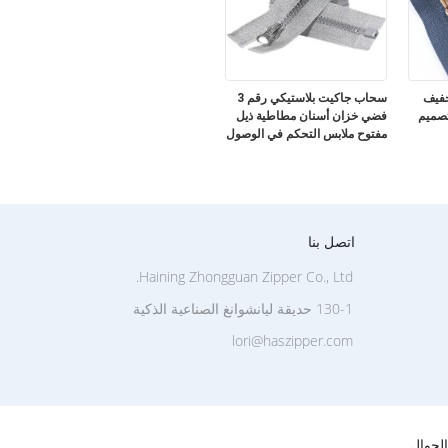
خفيف
سحاب جاكيت بلاستيكي رقم 3
نز تصميم
فضي خزان أسنان مطاطية ذيل
مفتوح ملابس التحكم في الوصول
منسوجات منزلية أمتعة
اتصل بنا
Haining Zhongguan Zipper Co., Ltd.
130-1 حديقة ليانشوانغ الصناعية الذكية
lori@haszipper.com
لجوال