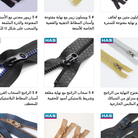
لون متين مع لفائف
# 5 ويسلون زيبر مع نهاية مفتوحة
# 5 زيبور معدني مع الأس
نهاية مفتوحة للسترة
وأسنان المطاط الذهبية والفضية
المفتوحة والذرة الملمعة
الخاصة للأمتعة
والسحب على شكل U للكيس
وح النهاية من الراتنج
# 5 سحاب الراتنج مع نهاية مغلقة
# 5 الراتنج السحاب الق
 5 مع منزلق من السبائك
وشريط بلاستيكي أسود للحقيبة
أسنان المطاط البلاستيكي
و الملابس الخارجية
للمعطف