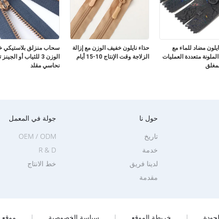
لون مضاد للماء مع
حذاء نايلون خفيف الوزن مع إزالة
سحاب منزلق بلاستيكي 
الملونة متعددة العمليات
الزلاجة وقت الإنتاج 10-15 أيام
الوزن 3 للثياب أو الجي
لمغلق
نحاسي مقلد
حول نا
جولة في المعمل
تاريخ
OEM / ODM
خدمة
R & D
لدينا فريق
خط الانتاج
مقدمة
جودة
|
خريطة الموقع
|
سياسة الخصوصية
|
موقع ا