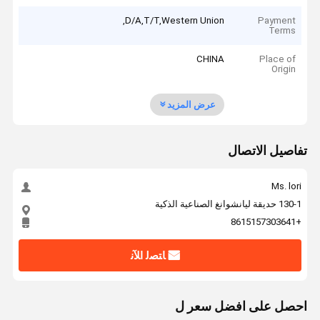
D/A,T/T,Western Union,
Payment
Terms
CHINA
Place of
Origin
عرض المزيد
تفاصيل الاتصال
Ms. lori
130-1 حديقة ليانشوانغ الصناعية الذكية
+8615157303641
ﺎﺘﺼﻟ ﺍﻶﻧ
احصل على افضل سعر ل