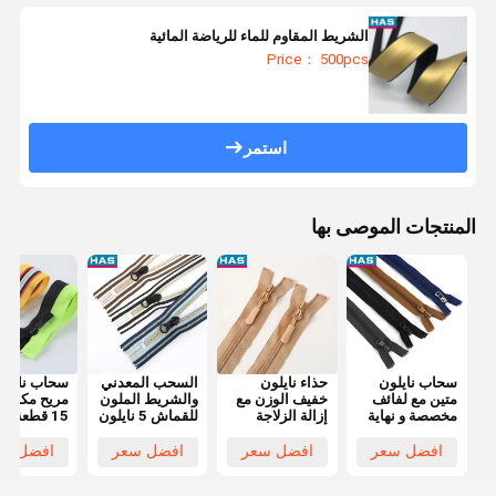
الشريط المقاوم للماء للرياضة المائية
Price： 500pcs
استمر
المنتجات الموصى بها
سحاب نايلون
حذاء نايلون
السحب المعدني
سحاب نايلو
متين مع لفائف
خفيف الوزن مع
والشريط الملون
مريح مكون 
مخصصة و نهاية
إزالة الزلاجة
للقماش 5 نايلون
15 قطعة م
مفتوحة للسترة
وقت الإنتاج 10-
سحب مغلق
بسحّاب
15 أيام
للقميص
أوتوماتيكي 
افضل سعر
افضل سعر
افضل سعر
افضل سع
للرأس للأحذ
والأحذية الط