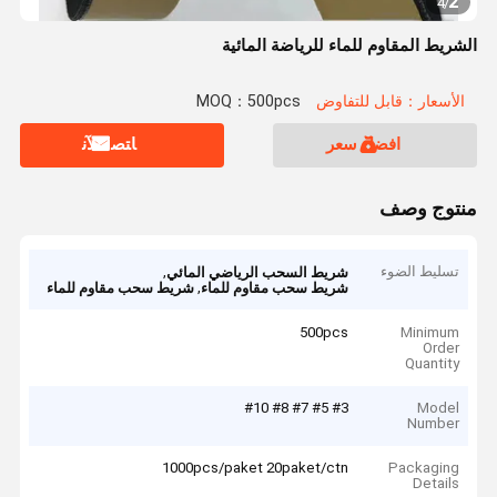
2
4
/
الشريط المقاوم للماء للرياضة المائية
الأسعار：قابل للتفاوض
MOQ：500pcs
افضل سعر
ﺎﺘﺼﻟ ﺍﻶﻧ
منتوج وصف
تسليط الضوء
,
شريط السحب الرياضي المائي
,
شريط سحب مقاوم للماء
شريط سحب مقاوم للماء
500pcs
Minimum
Order
Quantity
#3 #5 #7 #8 #10
Model
Number
1000pcs/paket 20paket/ctn
Packaging
Details