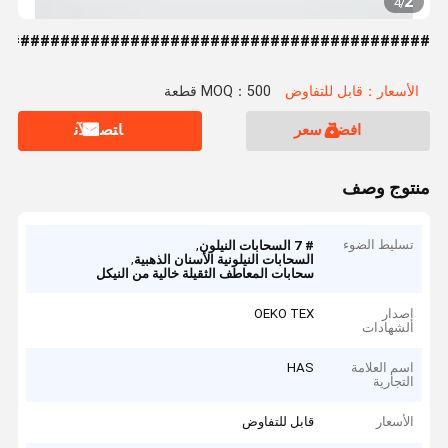
2
4
/
############################################
الأسعار：قابل للتفاوض
MOQ：500 قطعة
افضل سعر
ﺎﺘﺼﻟ ﺍﻶﻧ
منتوج وصف
تسليط الضوء
,
# 7 السحابات النيلون
,
السحابات النيلونية الأسنان الذهبية
سحابات المعاطف الثقيلة خالية من النيكل
إصدار
OEKO TEX
الشهادات
اسم العلامة
HAS
التجارية
الأسعار
قابل للتفاوض