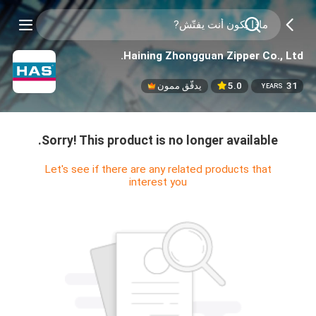
Haining Zhongguan Zipper Co., Ltd.
31
5.0
يدقّق ممون
YEARS
Sorry! This product is no longer available.
Let's see if there are any related products that
interest you