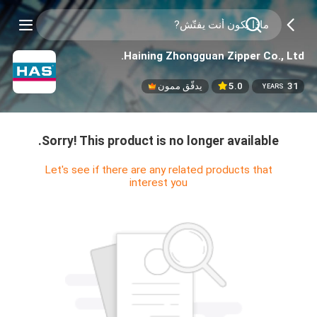
Haining Zhongguan Zipper Co., Ltd.
31
5.0
يدقّق ممون
YEARS
Sorry! This product is no longer available.
Let's see if there are any related products that
interest you