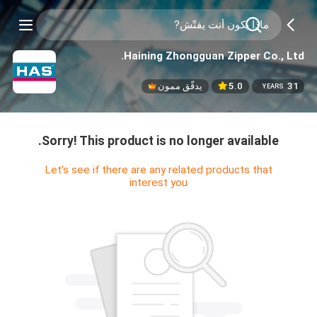
Haining Zhongguan Zipper Co., Ltd.
31
5.0
يدقّق ممون
YEARS
Sorry! This product is no longer available.
Let's see if there are any related products that
interest you