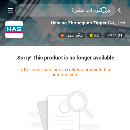
Haining Zhongguan Zipper Co., Ltd.
31
5.0
يدقّق ممون
YEARS
Sorry! This product is no longer available.
Let's see if there are any related products that
interest you