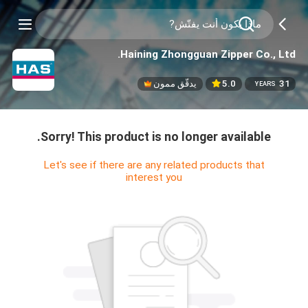
Haining Zhongguan Zipper Co., Ltd.
31
5.0
يدقّق ممون
YEARS
Sorry! This product is no longer available.
Let's see if there are any related products that
interest you