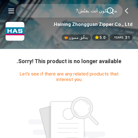
Haining Zhongguan Zipper Co., Ltd.
31
5.0
يدقّق ممون
YEARS
Sorry! This product is no longer available.
Let's see if there are any related products that
interest you