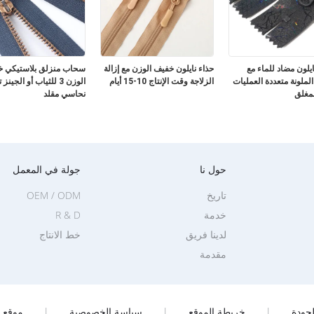
لون مضاد للماء مع
حذاء نايلون خفيف الوزن مع إزالة
سحاب منزلق بلاستيكي 
الملونة متعددة العمليات
الزلاجة وقت الإنتاج 10-15 أيام
الوزن 3 للثياب أو الجي
لمغلق
نحاسي مقلد
حول نا
جولة في المعمل
تاريخ
OEM / ODM
خدمة
R & D
لدينا فريق
خط الانتاج
مقدمة
جودة
|
خريطة الموقع
|
سياسة الخصوصية
|
موقع ا