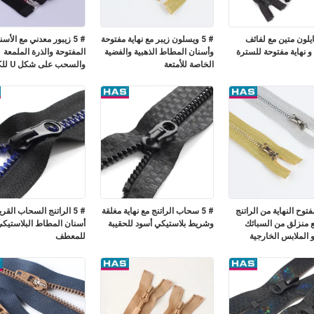
لون متين مع لفائف
# 5 ويسلون زيبر مع نهاية مفتوحة
# 5 زيبور معدني مع الأس
نهاية مفتوحة للسترة
وأسنان المطاط الذهبية والفضية
المفتوحة والذرة الملمعة
الخاصة للأمتعة
والسحب على شكل U للكيس
وح النهاية من الراتنج
# 5 سحاب الراتنج مع نهاية مغلقة
# 5 الراتنج السحاب الق
 5 مع منزلق من السبائك
وشريط بلاستيكي أسود للحقيبة
أسنان المطاط البلاستيكي
و الملابس الخارجية
للمعطف