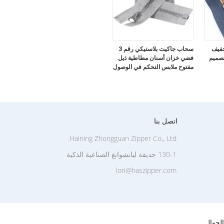
خفيف
سحاب جاكيت بلاستيكي رقم 3
نز تصميم
فضي خزان أسنان مطاطية ذيل
مفتوح ملابس التحكم في الوصول
منسوجات منزلية أمتعة
اتصل بنا
Haining Zhongguan Zipper Co., Ltd.
130-1 حديقة ليانشوانغ الصناعية الذكية
lori@haszipper.com
لجوال