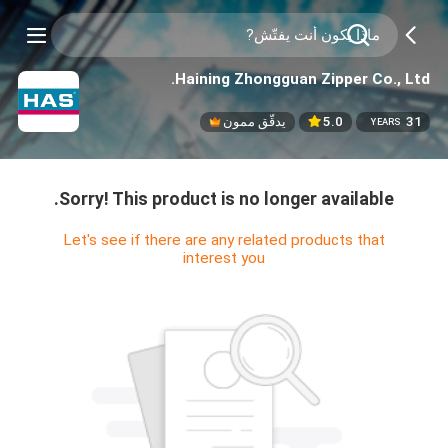
Haining Zhongguan Zipper Co., Ltd.
31
5.0
يدقّق ممون
YEARS
Sorry! This product is no longer available.
Let's see if there are any related products that
interest you