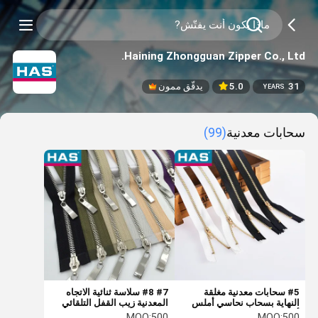
Haining Zhongguan Zipper Co., Ltd.
31
5.0
يدقّق ممون
YEARS
سحابات معدنية
(99)
#5 سحابات معدنية مغلقة
#7 #8 سلاسة ثنائية الاتجاه
النهاية بسحاب نحاسي أملس
المعدنية زيب القفل التلقائي
أبيض للملابس
المنزلق زيب دقيق دقيق
MOQ:
500
MOQ:
500