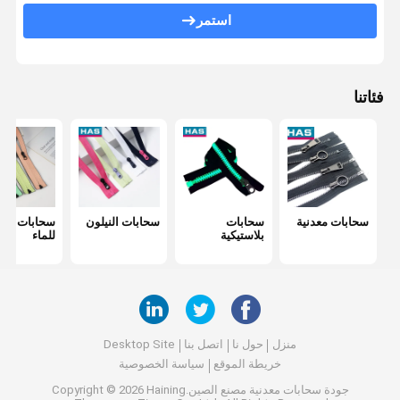
استمر
إبزيم قابل للتعديل
مغلق معدني
فئاتنا
سحابات معدنية
سحابات
سحابات النيلون
سحابات مقا
بلاستيكية
للماء
منزل
حول نا
اتصل بنا
Desktop Site
خريطة الموقع
سياسة الخصوصية
جودة
سحابات معدنية
مصنع الصين.Copyright © 2026 Haining