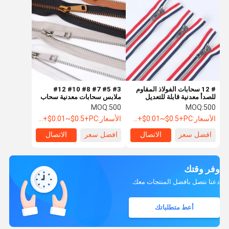
# 12 سحابات الفولاذ المقاوم
#3 #5 #7 #8 #10 #12
للصدأ معدنية قابلة للتعديل
ملابس سحابات معدنية سحاب
سحاب مفتوح النهاية دائمة
ذو اتجاهين نهاية مغلقة للملابس
MOQ:
500
MOQ:
500
الأسعار:
USD+$0.01~$0.5+PC
الأسعار:
USD+$0.01~$0.5+PC
افضل سعر
الاتصال
افضل سعر
الاتصال
وفر وقتك
دعنا نتصل بأفضل المنتجات معك.
أعط متطلباتك