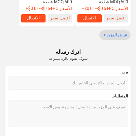
زنبركي مغلق لطراز الجينز
المعدنية السحاب مع الذيل
500 قطعة
MOQ:
500 قطعة
MOQ:
المفتوح نوع النحاس
الأسعار:
USD+$0.01~$0.5+PC
الأسعار:
USD+$0.01~$0.5+PC
افضل سعر
الاتصال
افضل سعر
الاتصال
جولة في
ضبط الجودة
اتصل بنا
طلب اقتباس
المعمل
عرض المزيد
سحابات معدنية
اترك رسالة
سحابات بلاستيكية
سوف نقوم بالرد بسرعة
سحابات النيلون
بريد
سحابات مقاومة للماء
سحاب الماس
المتطلبات
أزرار معدنية مخصصة
أزرار بلاستيكية
أزرار الماس