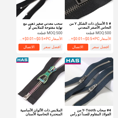
# 5 الأسنان ذات الشكل Y من
سحب معدني صغير ذهبي مع
النحاس الأصفر المعدني
نهاية مفتوحة للملابس أو
الأمتعة
500 قطعة
MOQ:
500 قطعة
MOQ:
الأسعار:
USD+$0.01~$0.5+PC
الأسعار:
USD+$0.01~$0.5+PC
افضل سعر
الاتصال
افضل سعر
الاتصال
منزل
المنتجات
عرض الواقع
حول بنا
الافتراضي
#4 سحاب Y-Tooth من
الملابس ذات الألوان الأساسية
الفولاذ المقاوم للصدأ ذو رأس
المنحدرة النحاسية الأسنان