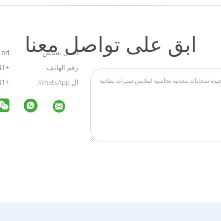
ابق على تواصل معنا
اتصل شخص:
Lori
رقم الهاتف:
+8615157303641
ال WhatsApp:
+8615157303641