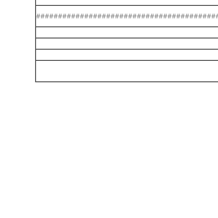
#########################################