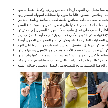
 مما يجعل من السهل ارتداء الملابس ونزعها وكذلك ضبط تناسبها
ة، وملابس التسلق، غالباً ما يكون لها سحابات لسهولة استمراريتها
م استخدام سحابات ذات خصائص خاصة لضمان سلامة وظيفة الملابس
 مواد دائمة لضمان قدرتها على تحمل التآكل والدموع أثناء السفر
إغلاقها، والتي لا توفر الأمان فحسب بل تضيف أيضًا عنصرًا زخرفيًا
ا، ويمكن أن يقلل التشغيل السلس للسحبات من تأثيرها على النوم
يمكن أن تعدل بسرعة ضيق الأحذية وتجعل من الأسهل وضعها ونزعها
قاعد وأكياس التخزين، تستخدم سحابات لسهولة تركيبها واستبدالها
ضاء وغطاء مقاعد الطائرات، والتي تتطلب سحابات قوية وموثوقة