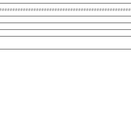
##################################################