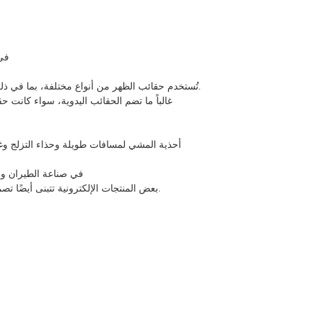
في
تُستخدم حقائب الظهر من أنواع مختلفة، بما في ذلك حقائب الظهر المدرسية، و حقائب الظهر للمشي لمسافات طويلة، و حقائب الظهر للسفر، على نطاق واسع سحبًا لسهولة الوصول إلى محتوياتها.
غالباً ما تضم الحقائب اليدوية، سواء كانت ح
أحذية المشي لمسافات طويلة وحذاء التزلج وغي
:في صناعة الطيران و
بعض المنتجات الإلكترونية تتبنى أيضًا تصميم السحاب ، مثل أغطية الهواتف المحمولة وصناديق تعبئة المنتجات الإلكترونية ، إلخ.هذا التصميم مريح للمستخدمين للعمل وتحسين جمالية المنتج.