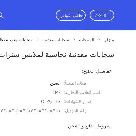
ARABIC
طلب اقتباس
منزل
المنتجات
سحابات معدنية
سحابات معدنية نحا
سحابات معدنية نحاسية لملابس سترات ب
تفاصيل المنتج:
مكان المنشأ:
الصين
اسم العلامة التجارية:
HAS
إصدار الشهادات:
OEKO TEX
رقم الموديل:
#######################
شروط الدفع والشحن: