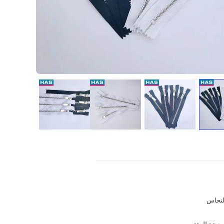
لنحاس