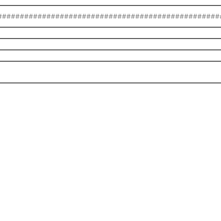
##################################################