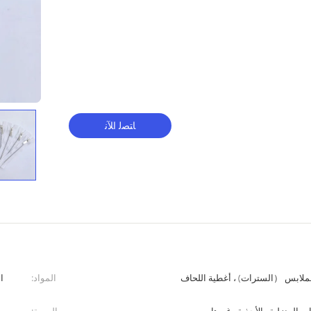
ﺎﺘﺼﻟ ﺍﻶﻧ
لملابس （السترات) ، أغطية اللحاف
المواد:
ا