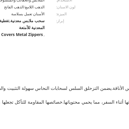
الاستخدام:
الملابس والحقائب والمنسوجات
لون الاسنان:
الذهب اللامع/الذهب الفاتح
الميزة:
الأسنان تعمل بسلاسة
سحب ملابس معدنية,تغطية ا
إبراز:
المعدنية للأمتعة
t Covers Metal Zippers
,
الأناقة.يضمن التزحلق السلس لسحابات النحاس سهولة التثبيت وال
قها أثناء السفر، مما يحمي محتوياتها.خصائصها المقاومة للتآكل تجعله