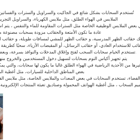
تُستخدم السحابات بشكل شائع في الجاكيت والسراويل والسترات والفساتين،
الملابس في الهواء الطلق، مثل ملابس الكهرباء، والسراويل التجريبي
 بعض الملابس الوظيفية الخاصة مثل السترات المقاومة للماء والتنفس ، يت
عادة ما تكون الأمتعة والحقائب مزودة بسحبات مصنوعة من
قائب للاستخدام العادي، أو حقائب الرسائل، أو المقبضات الأزياء، سحبًا كطريقة ل
تستخدم الخيام سحابات السحب لفتح وإغلاق المدخلات والنوافذ بسرعة، وبعض السحابات المقاومة للماء يمكن أن تمنع المطر من الدخول أيضا1.
يتم تجهيز أكياس النوم بسحابات لتسهيل دخول المستخدمين والخروج منه
رها من الأحذية الرياضية في الهواء الطلق غالبا ما يكون لها سحابات، والتي 
بعض المناطق الداخلية للسيارات، مثل أغطية الم
الفضاء، تستخدم السحابات في بعض المعدات والملابس الخاصة، مثل ملابس الف