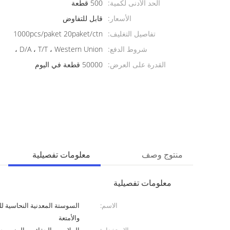
الحد الأدنى لكمية:
500 قطعة
الأسعار:
قابل للتفاوض
تفاصيل التغليف:
1000pcs/paket 20paket/ctn
شروط الدفع:
D/A ، T/T ، Western Union ،
القدرة على العرض:
50000 قطعة في اليوم
منتوج وصف
معلومات تفصيلية
معلومات تفصيلية
الاسم:
السوستة المعدنية النحاسية ل
والأمتعة