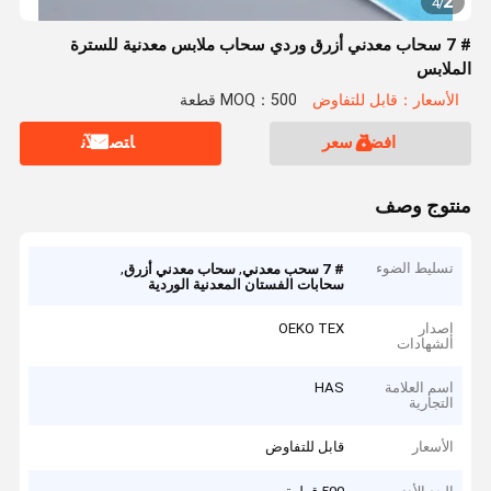
2
4
/
# 7 سحاب معدني أزرق وردي سحاب ملابس معدنية للسترة
الملابس
الأسعار：قابل للتفاوض
MOQ：500 قطعة
افضل سعر
ﺎﺘﺼﻟ ﺍﻶﻧ
منتوج وصف
تسليط الضوء
,
,
# 7 سحب معدني
سحاب معدني أزرق
سحابات الفستان المعدنية الوردية
إصدار
OEKO TEX
الشهادات
اسم العلامة
HAS
التجارية
الأسعار
قابل للتفاوض