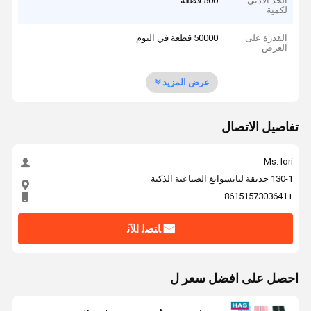
الحد الأدنى
500 قطعة
لكمية
القدرة على
50000 قطعة في اليوم
العرض
عرض المزيد
تفاصيل الاتصال
Ms. lori
130-1 حديقة ليانشوانغ الصناعية الذكية
+8615157303641
ﺎﺘﺼﻟ ﺍﻶﻧ
احصل على افضل سعر ل