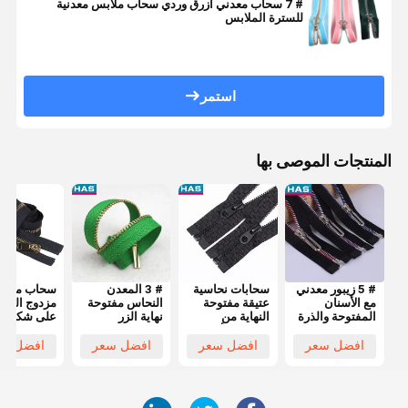
# 7 سحاب معدني أزرق وردي سحاب ملابس معدنية
للسترة الملابس
استمر
المنتجات الموصى بها
# 5 زيبور معدني
سحابات نحاسية
# 3 المعدن
سحاب معدن
مع الأسنان
عتيقة مفتوحة
النحاس مفتوحة
مزدوج الرأ
المفتوحة والذرة
النهاية من
نهاية الزر
على شكل 
الملمعة
المعدن الأسود
المعدنية
Y للملابس
والسحب على
للملابس أو
المخصصة
والأ
افضل سعر
افضل سعر
افضل سعر
افضل سع
شكل U للكيس
الأمتعة
للسترات أو
وأنيق
الحقائب