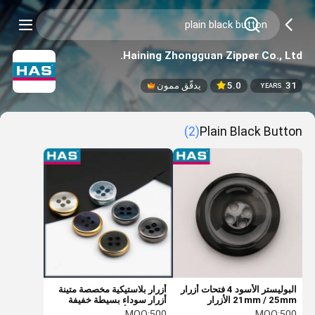
Haining Zhongguan Zipper Co., Ltd.
31
5.0
يدقّق ممون
YEARS
(2)
Plain Black Button
البوليستر الأسود 4 فتحات أزرار
أزرار بلاستيكية مخصصة متينة
21mm / 25mm الأزرار
أزرار سوداء بسيطة خفيفة
الزخرفية للحرف
الحساسية أحجام مختلفة
MOQ:
500
MOQ:
500